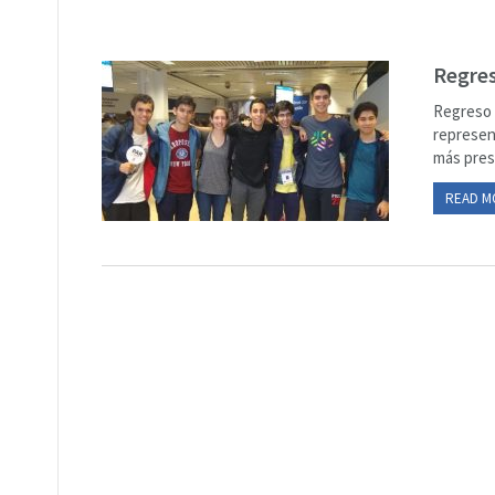
Regres
Regreso 
represen
más prest
READ M