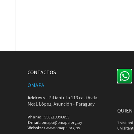
CONTACTOS
OMAPA
Address
-
Pitiantuta 113 casi Avda.
Mcal. López, Asunción - Paraguay
QUIEN
Phone:
+595213396895
E-mail:
omapa@omapa.org.py
1 visita
Website:
www.omapa.org.py
0 visitan