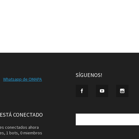
SÍGUENOS!
Whatsapp de OMAPA
Buscar:
 ESTÁ CONECTADO
ntes conectados ahora
tes,
1 bots,
0 miembros