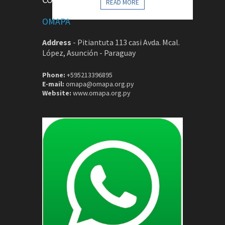
READ MORE
OMAPA
Address
-
Pitiantuta 113 casi Avda. Mcal.
López, Asunción - Paraguay
Phone:
+595213396895
E-mail:
omapa@omapa.org.py
Website:
www.omapa.org.py