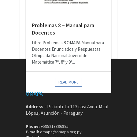
Problemas 8 – Manual para
Docentes
Libro Problemas 8 OMAPA Manual para
Docentes Enunciados y Respuestas
Olimpiada Nacional Juvenil de
Matemática 7º, 8º y 9º...
CONTACTOS
READ MORE
OMAPA
Address
-
Pitiantuta 113 casi Avda. Mcal.
López, Asunción - Paraguay
Phone:
+595213396895
E-mail:
omapa@omapa.org.py