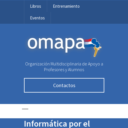
Libros
Entrenamiento
Eventos
OMAPA
Organización Multidisciplinaria de Apoyo a
“No tener miedo a
Profesores y Alumnos
superar los límites”
Contactos
ex olímpico de
OMAPA recibió su
Máster en
Informática por el