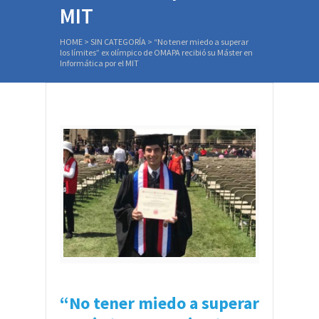
MIT
HOME
>
SIN CATEGORÍA
>
“No tener miedo a superar
los límites” ex olímpico de OMAPA recibió su Máster en
Informática por el MIT
“No tener miedo a superar