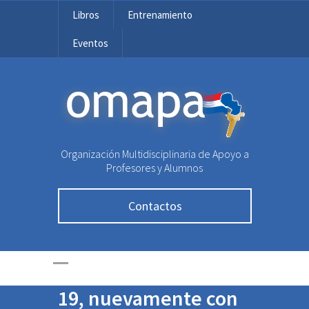
Libros
Entrenamiento
Eventos
OMAPA
Organización Multidisciplinaria de Apoyo a
Profesores y Alumnos
Contactos
La difícil situación de
OMAPA, empeorada
con la crisis de COVID-
19, nuevamente con