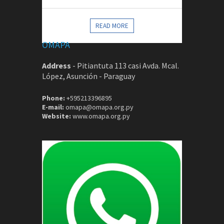
CONTACTOS
READ MORE
OMAPA
Address
-
Pitiantuta 113 casi Avda. Mcal.
López, Asunción - Paraguay
Phone:
+595213396895
E-mail:
omapa@omapa.org.py
Website:
www.omapa.org.py