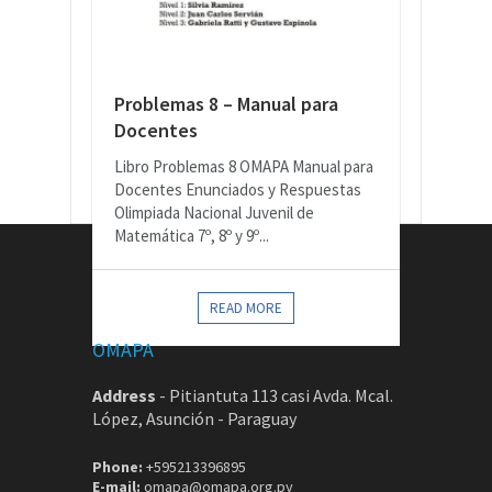
Problemas 8 – Manual para
Docentes
Libro Problemas 8 OMAPA Manual para
Docentes Enunciados y Respuestas
Olimpiada Nacional Juvenil de
Matemática 7º, 8º y 9º...
CONTACTOS
READ MORE
OMAPA
Address
-
Pitiantuta 113 casi Avda. Mcal.
López, Asunción - Paraguay
Phone:
+595213396895
E-mail:
omapa@omapa.org.py