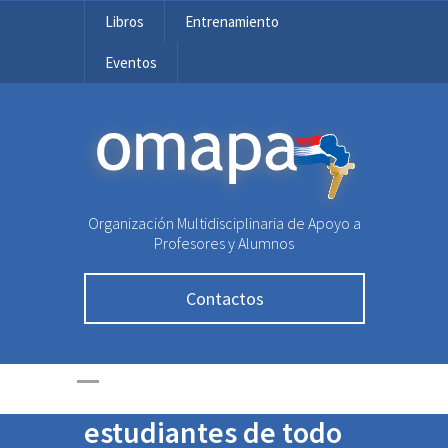
Libros
Entrenamiento
Eventos
OMAPA
Organización Multidisciplinaria de Apoyo a
Profesores y Alumnos
Final de la Olimpiada
Contactos
Nacional de
Matemática reunirá a
más de 700
estudiantes de todo