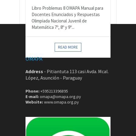
Libro Problemas 8 OMAPA Manual para
Docentes Enunciados y Respuestas
Olimpiada Nacional Juvenil de
Matemática 7º, 8º y 9º...
CONTACTOS
READ MORE
OMAPA
Address
-
Pitiantuta 113 casi Avda. Mcal.
López, Asunción - Paraguay
Phone:
+595213396895
E-mail:
omapa@omapa.org.py
Website:
www.omapa.org.py