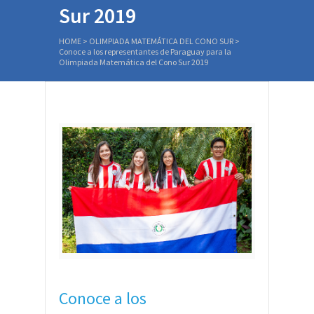
Sur 2019
HOME
>
OLIMPIADA MATEMÁTICA DEL CONO SUR
>
Conoce a los representantes de Paraguay para la
Olimpiada Matemática del Cono Sur 2019
Conoce a los