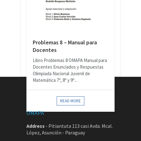
Problemas 8 – Manual para
Docentes
Libro Problemas 8 OMAPA Manual para
Docentes Enunciados y Respuestas
Olimpiada Nacional Juvenil de
Matemática 7º, 8º y 9º...
CONTACTOS
READ MORE
OMAPA
Address
-
Pitiantuta 113 casi Avda. Mcal.
López, Asunción - Paraguay