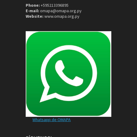
Phone:
+595213396895
E-mail:
omapa@omapa.org.py
Website:
www.omapa.org.py
Whatsapp de OMAPA