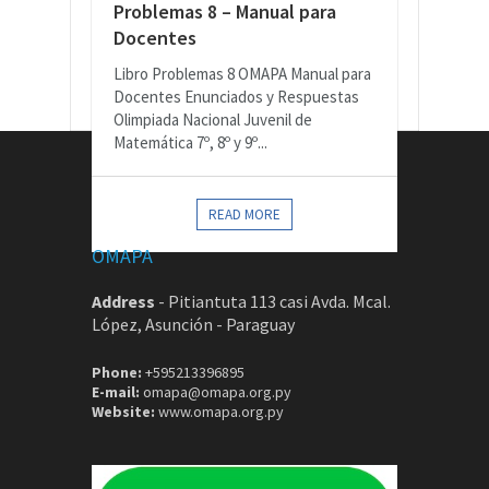
Problemas 8 – Manual para
Docentes
Libro Problemas 8 OMAPA Manual para
Docentes Enunciados y Respuestas
Olimpiada Nacional Juvenil de
Matemática 7º, 8º y 9º...
CONTACTOS
READ MORE
OMAPA
Address
-
Pitiantuta 113 casi Avda. Mcal.
López, Asunción - Paraguay
Phone:
+595213396895
E-mail:
omapa@omapa.org.py
Website:
www.omapa.org.py