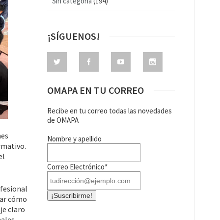
Sin categoría
(194)
¡SÍGUENOS!
OMAPA EN TU CORREO
Recibe en tu correo todas las novedades
de OMAPA
nes
Nombre y apellido
rmativo.
el
Correo Electrónico*
ofesional
rar cómo
je claro
ales.