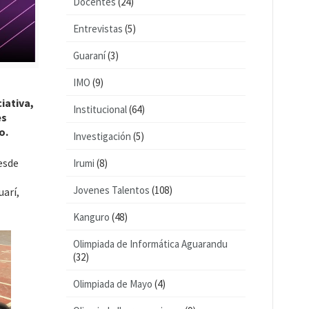
Docentes
(24)
Entrevistas
(5)
Guaraní
(3)
IMO
(9)
iativa,
Institucional
(64)
es
o.
Investigación
(5)
esde
Irumi
(8)
Jovenes Talentos
(108)
arí,
Kanguro
(48)
Olimpiada de Informática Aguarandu
(32)
Olimpiada de Mayo
(4)