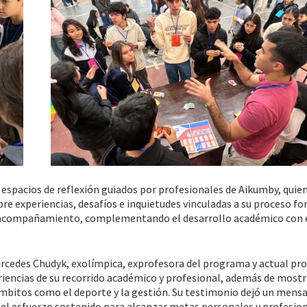
 espacios de reflexión guiados por profesionales de Aikumby, quie
re experiencias, desafíos e inquietudes vinculadas a su proceso fo
 y acompañamiento, complementando el desarrollo académico con 
ercedes Chudyk, exolímpica, exprofesora del programa y actual pr
iencias de su recorrido académico y profesional, además de most
mbitos como el deporte y la gestión. Su testimonio dejó un mensa
 y el esfuerzo sostenido para alcanzar metas personales y profesion