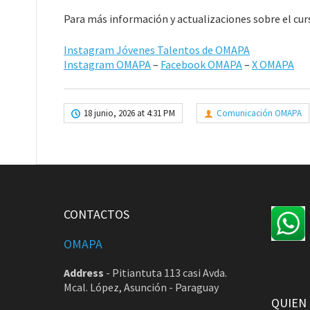
Para más información y actualizaciones sobre el cur
Instagram Jóvenes Talentos de OMAPA
Instagram OMAPA
–
Facebook OMAPA
–
X OMAPA
18 junio, 2026 at 4:31 PM
Comunicación OMAPA
CONTACTOS
OMAPA
Address
-
Pitiantuta 113 casi Avda.
Mcal. López, Asunción - Paraguay
QUIEN