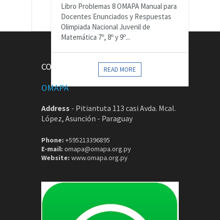
Libro Problemas 8 OMAPA Manual para
Docentes Enunciados y Respuestas
Olimpiada Nacional Juvenil de
Matemática 7º, 8º y 9º...
CONTACTOS
READ MORE
OMAPA
Address
-
Pitiantuta 113 casi Avda. Mcal.
López, Asunción - Paraguay
Phone:
+595213396895
E-mail:
omapa@omapa.org.py
Website:
www.omapa.org.py