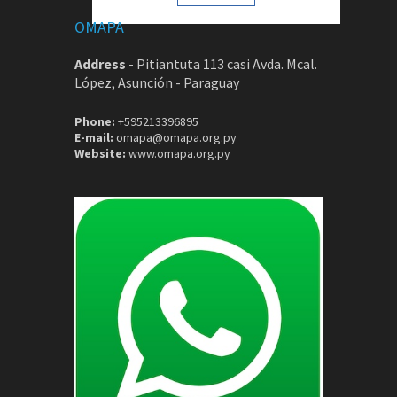
OMAPA
Address
-
Pitiantuta 113 casi Avda. Mcal.
López, Asunción - Paraguay
Phone:
+595213396895
E-mail:
omapa@omapa.org.py
Website:
www.omapa.org.py