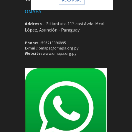
READ MORE
OMAPA
Address
-
Pitiantuta 113 casi Avda. Mcal.
López, Asunción - Paraguay
Phone:
+595213396895
E-mail:
omapa@omapa.org.py
Website:
www.omapa.org.py