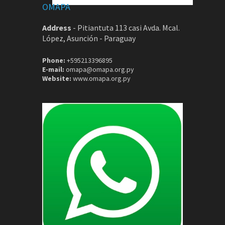
OMAPA
Address
-
Pitiantuta 113 casi Avda. Mcal.
López, Asunción - Paraguay
Phone:
+595213396895
E-mail:
omapa@omapa.org.py
Website:
www.omapa.org.py