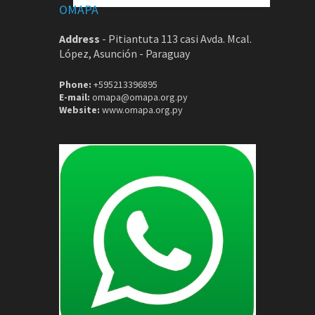
OMAPA
Address
-
Pitiantuta 113 casi Avda. Mcal.
López, Asunción - Paraguay
Phone:
+595213396895
E-mail:
omapa@omapa.org.py
Website:
www.omapa.org.py