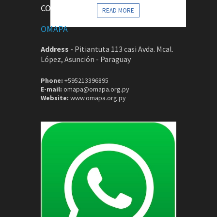
CONTACTOS
READ MORE
OMAPA
Address
-
Pitiantuta 113 casi Avda. Mcal.
López, Asunción - Paraguay
Phone:
+595213396895
E-mail:
omapa@omapa.org.py
Website:
www.omapa.org.py