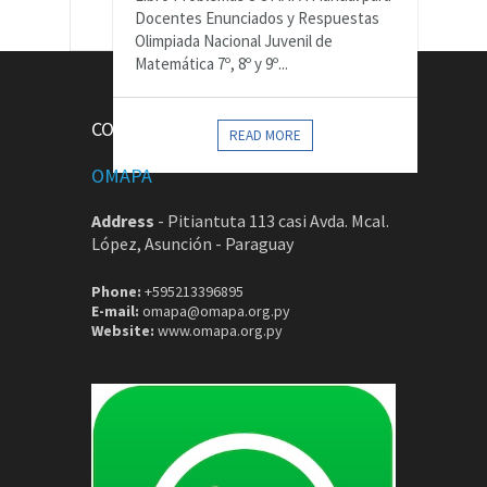
Docentes Enunciados y Respuestas
Olimpiada Nacional Juvenil de
Matemática 7º, 8º y 9º...
CONTACTOS
READ MORE
OMAPA
Address
-
Pitiantuta 113 casi Avda. Mcal.
López, Asunción - Paraguay
Phone:
+595213396895
E-mail:
omapa@omapa.org.py
Website:
www.omapa.org.py