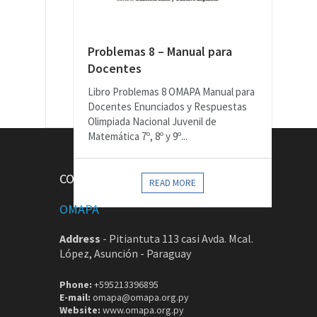
Problemas 8 – Manual para
Docentes
Libro Problemas 8 OMAPA Manual para
Docentes Enunciados y Respuestas
Olimpiada Nacional Juvenil de
Matemática 7º, 8º y 9º...
CONTACTOS
READ MORE
OMAPA
Address
-
Pitiantuta 113 casi Avda. Mcal.
López, Asunción - Paraguay
Phone:
+595213396895
E-mail:
omapa@omapa.org.py
Website:
www.omapa.org.py