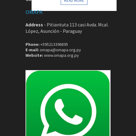
READ MORE
OMAPA
Address
-
Pitiantuta 113 casi Avda. Mcal.
López, Asunción - Paraguay
Phone:
+595213396895
E-mail:
omapa@omapa.org.py
Website:
www.omapa.org.py