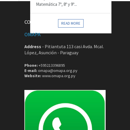
Matemática 7º, 8º y 9º...
CONTACTOS
READ MORE
OMAPA
Address
-
Pitiantuta 113 casi Avda. Mcal.
López, Asunción - Paraguay
Phone:
+595213396895
E-mail:
omapa@omapa.org.py
Website:
www.omapa.org.py