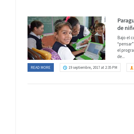
Paragu
de niñ
Bajo el 
“pensar”
el progr
de...
READ MORE
19 septiembre, 2017 at 2:35 PM