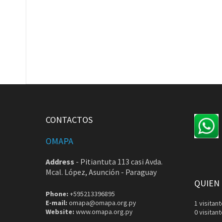
CONTACTOS
OMAPA
Address
-
Pitiantuta 113 casi Avda.
Mcal. López, Asunción - Paraguay
QUIEN
Phone:
+595213396895
E-mail:
omapa@omapa.org.py
1 visita
Website:
www.omapa.org.py
0 visitan