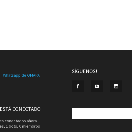
SÍGUENOS!
Whatsapp de OMAPA
Buscar:
 ESTÁ CONECTADO
ntes conectados ahora
tes,
1 bots,
0 miembros