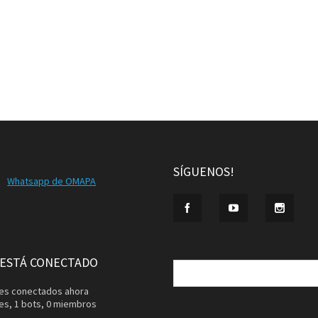
SÍGUENOS!
Whatsapp de OMAPA
Buscar:
 ESTÁ CONECTADO
ntes conectados ahora
tes,
1 bots,
0 miembros