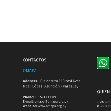
CONTACTOS
OMAPA
Address
-
Pitiantuta 113 casi Avda.
Mcal. López, Asunción - Paraguay
QUIEN
Phone:
+595213396895
E-mail:
omapa@omapa.org.py
1 visita
Website:
www.omapa.org.py
0 visitan