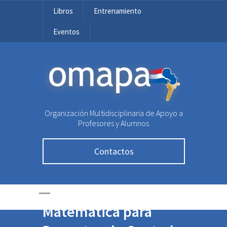
Libros
Entrenamiento
Eventos
OMAPA
Organización Multidisciplinaria de Apoyo a
Profesores y Alumnos
Se presentó el Curso
de Actualización
Contactos
Profesional en
Educación
Matemática para