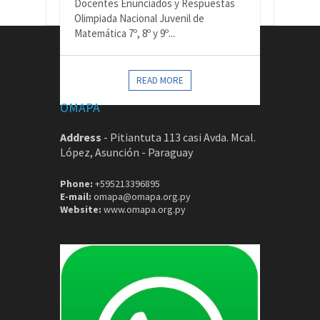
Docentes Enunciados y Respuestas
Olimpiada Nacional Juvenil de
Matemática 7º, 8º y 9º...
CONTACTOS
READ MORE
OMAPA
Address
-
Pitiantuta 113 casi Avda. Mcal.
López, Asunción - Paraguay
Phone:
+595213396895
E-mail:
omapa@omapa.org.py
Website:
www.omapa.org.py