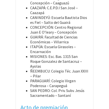
Concepción – Caaguazú
CAAZAPÁ: C.E.P.D.I San José –
Caazapá
CANINDEYÚ: Escuela Bautista Dios
es Fiel – Salto del Guairá
CONCEPCIÓN: Centro Regional
Juan E O’leary – Concepción
GUAIRÁ: Facultad de Ciencias
Económicas – Villarrica
ITAPÚA: Escuela Girasoles –
Encarnación
MISIONES: Esc. Bas. 1315 San
Roque Gonzalez de Santacruz –
Ayolas
ÑEEMBUCU: Colegio Téc. Juan XXIII
– Pilar
PARAGUARÍ: Colegio Virgen
Poderosa – Carapeguá
SAN PEDRO: Col. Priv. Subv. Jesús
Sacramentado – Santaní
Acto de premiación