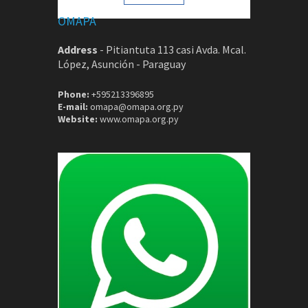
OMAPA
Address
-
Pitiantuta 113 casi Avda. Mcal.
López, Asunción - Paraguay
Phone:
+595213396895
E-mail:
omapa@omapa.org.py
Website:
www.omapa.org.py