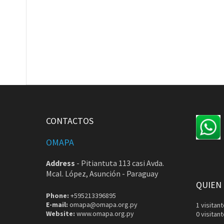
CONTACTOS
OMAPA
Address
-
Pitiantuta 113 casi Avda.
Mcal. López, Asunción - Paraguay
QUIEN
Phone:
+595213396895
E-mail:
omapa@omapa.org.py
1 visita
Website:
www.omapa.org.py
0 visitan