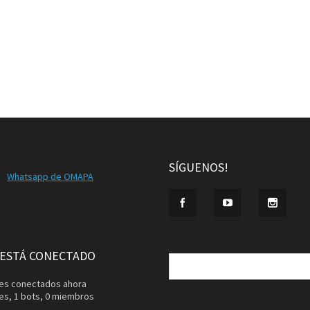
SÍGUENOS!
Whatsapp de OMAPA
Buscar:
 ESTÁ CONECTADO
ntes conectados ahora
tes,
1 bots,
0 miembros