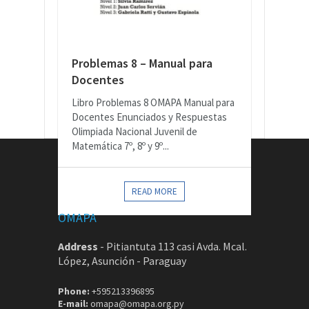
Problemas 8 – Manual para
Docentes
Libro Problemas 8 OMAPA Manual para
Docentes Enunciados y Respuestas
Olimpiada Nacional Juvenil de
Matemática 7º, 8º y 9º...
CONTACTOS
READ MORE
OMAPA
Address
-
Pitiantuta 113 casi Avda. Mcal.
López, Asunción - Paraguay
Phone:
+595213396895
E-mail:
omapa@omapa.org.py