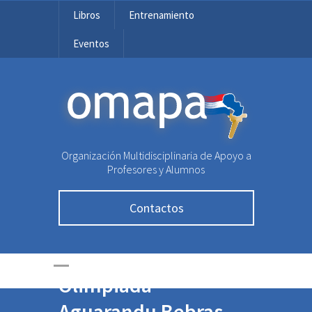
Libros
Entrenamiento
Eventos
OMAPA
Organización Multidisciplinaria de Apoyo a
Profesores y Alumnos
Contactos
¡Presentamos a los
premiados de la
Olimpiada
Aguarandu Bebras