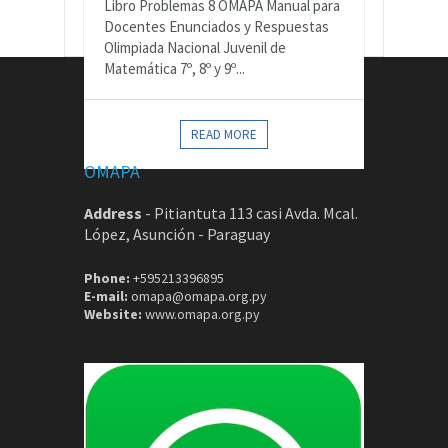
Libro Problemas 8 OMAPA Manual para
Docentes Enunciados y Respuestas
Olimpiada Nacional Juvenil de
Matemática 7º, 8º y 9º...
CONTACTOS
READ MORE
OMAPA
Address
-
Pitiantuta 113 casi Avda. Mcal.
López, Asunción - Paraguay
Phone:
+595213396895
E-mail:
omapa@omapa.org.py
Website:
www.omapa.org.py