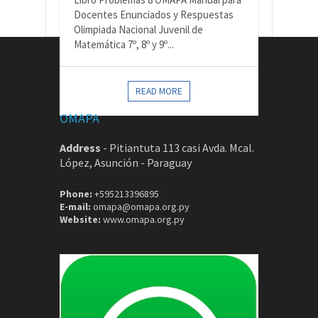
Docentes Enunciados y Respuestas
Olimpiada Nacional Juvenil de
Matemática 7º, 8º y 9º...
CONTACTOS
READ MORE
OMAPA
Address
-
Pitiantuta 113 casi Avda. Mcal.
López, Asunción - Paraguay
Phone:
+595213396895
E-mail:
omapa@omapa.org.py
Website:
www.omapa.org.py