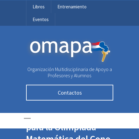
Libros
Entrenamiento
Eventos
OMAPA
Organización Multidisciplinaria de Apoyo a
Profesores y Alumnos
Contactos
Paraguay se
encaminará a Bolivia
para la Olimpiada
Matemática del Cono