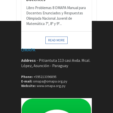
Libro Problemas 8 OMAPA Manual para
Docentes Enunciados y Respuestas
Olimpiada Nacional Juvenil de
Matemática 7º, 8º y 9º...
CONTACTOS
READ MORE
OMAPA
Address
-
Pitiantuta 113 casi Avda. Mcal.
López, Asunción - Paraguay
Phone:
+595213396895
E-mail:
omapa@omapa.org.py
Website:
www.omapa.org.py