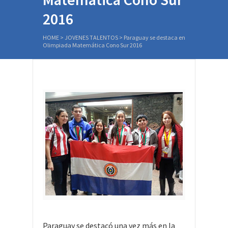
2016
HOME
>
JOVENES TALENTOS
>
Paraguay se destaca en
Olimpiada Matemática Cono Sur 2016
Paraguay se destacó una vez más en la