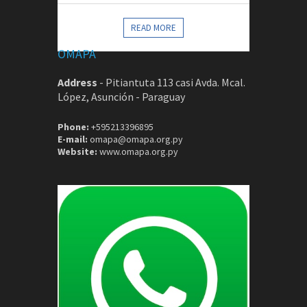
CONTACTOS
READ MORE
OMAPA
Address
-
Pitiantuta 113 casi Avda. Mcal.
López, Asunción - Paraguay
Phone:
+595213396895
E-mail:
omapa@omapa.org.py
Website:
www.omapa.org.py