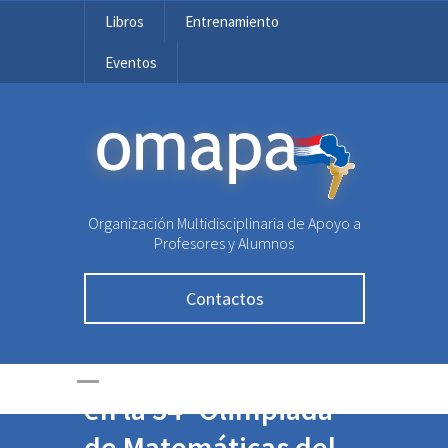
Libros
Entrenamiento
Eventos
OMAPA
Organización Multidisciplinaria de Apoyo a
Profesores y Alumnos
Contactos
Paraguay presente
en la 34º Olimpiada
de Matemáticas del