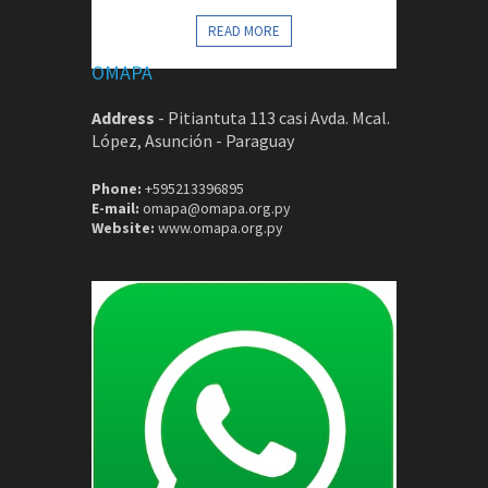
CONTACTOS
READ MORE
OMAPA
Address
-
Pitiantuta 113 casi Avda. Mcal.
López, Asunción - Paraguay
Phone:
+595213396895
E-mail:
omapa@omapa.org.py
Website:
www.omapa.org.py