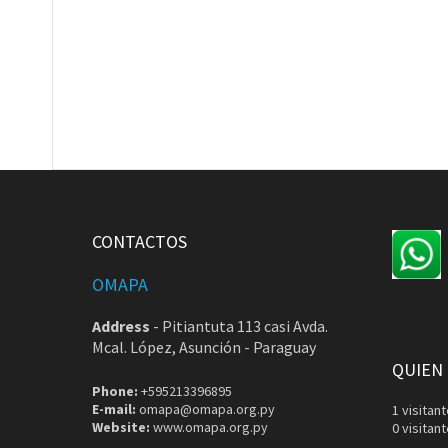
CONTACTOS
OMAPA
Address
-
Pitiantuta 113 casi Avda.
Mcal. López, Asunción - Paraguay
QUIEN
Phone:
+595213396895
E-mail:
omapa@omapa.org.py
1 visita
Website:
www.omapa.org.py
0 visitan