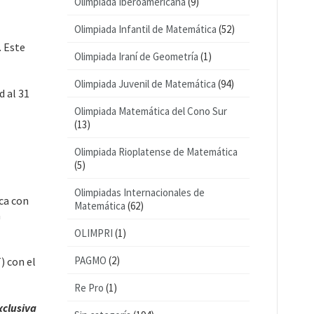
Olimpiada Iberoamericana
(9)
Olimpiada Infantil de Matemática
(52)
. Este
Olimpiada Iraní de Geometría
(1)
Olimpiada Juvenil de Matemática
(94)
d al 31
Olimpiada Matemática del Cono Sur
(13)
Olimpiada Rioplatense de Matemática
(5)
Olimpiadas Internacionales de
ca con
Matemática
(62)
a
OLIMPRI
(1)
PAGMO
(2)
) con el
Re Pro
(1)
xclusiva