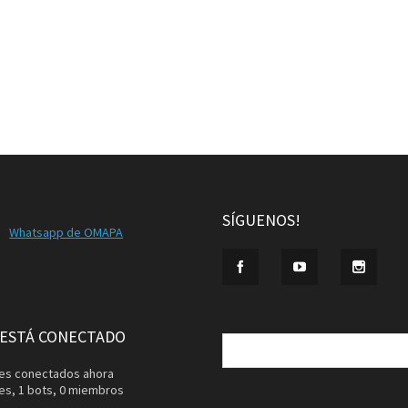
SÍGUENOS!
Whatsapp de OMAPA
Buscar:
 ESTÁ CONECTADO
ntes conectados ahora
tes,
1 bots,
0 miembros