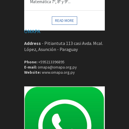
Matemática 7º, 8º y 9º...
CONTACTOS
READ MORE
OMAPA
Address
-
Pitiantuta 113 casi Avda. Mcal.
López, Asunción - Paraguay
Phone:
+595213396895
E-mail:
omapa@omapa.org.py
Website:
www.omapa.org.py