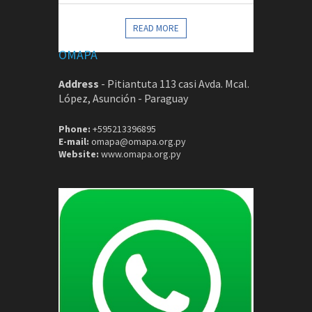
CONTACTOS
READ MORE
OMAPA
Address
-
Pitiantuta 113 casi Avda. Mcal.
López, Asunción - Paraguay
Phone:
+595213396895
E-mail:
omapa@omapa.org.py
Website:
www.omapa.org.py