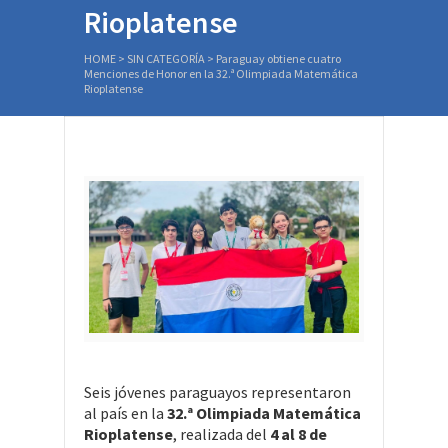
Rioplatense
HOME
>
SIN CATEGORÍA
>
Paraguay obtiene cuatro
Menciones de Honor en la 32.ª Olimpiada Matemática
Rioplatense
Seis jóvenes paraguayos representaron
al país en la
32.ª Olimpiada Matemática
Rioplatense
, realizada del
4 al 8 de