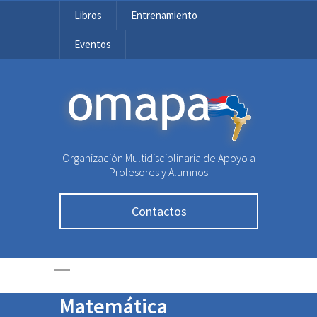
Libros
Entrenamiento
Eventos
OMAPA
Organización Multidisciplinaria de Apoyo a
Profesores y Alumnos
Paraguay obtiene
Contactos
cuatro Menciones de
Honor en la 32.ª
Olimpiada
Matemática