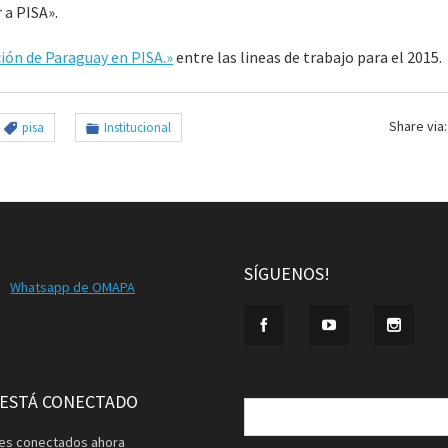
 a PISA».
ción de Paraguay en PISA.»
entre las lineas de trabajo para el 2015.
Share via:
pisa
Institucional
SÍGUENOS!
Whatsapp de OMAPA
Buscar:
 ESTÁ CONECTADO
ntes conectados ahora