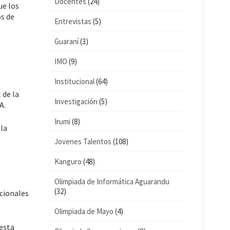
Docentes
(24)
ue los
s de
Entrevistas
(5)
Guaraní
(3)
IMO
(9)
Institucional
(64)
 de la
Investigación
(5)
A.
Irumi
(8)
 la
Jovenes Talentos
(108)
Kanguro
(48)
Olimpiada de Informática Aguarandu
(32)
acionales
Olimpiada de Mayo
(4)
esta