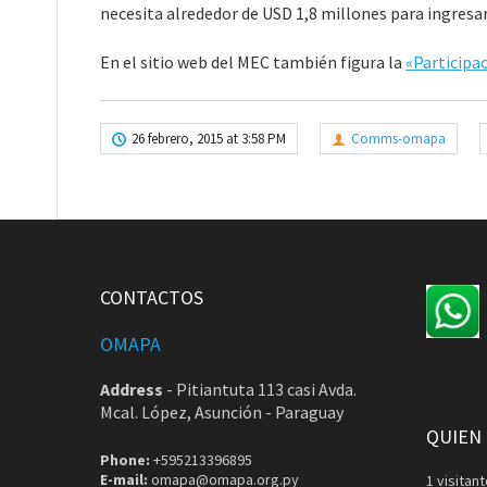
necesita alrededor de USD 1,8 millones para ingresar
En el sitio web del MEC también figura la
«Participa
26 febrero, 2015 at 3:58 PM
Comms-omapa
CONTACTOS
OMAPA
Address
-
Pitiantuta 113 casi Avda.
Mcal. López, Asunción - Paraguay
QUIEN
Phone:
+595213396895
E-mail:
omapa@omapa.org.py
1 visita