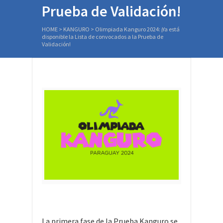
Prueba de Validación!
HOME
>
KANGURO
>
Olimpiada Kanguro 2024: ¡Ya está
disponible la Lista de convocados a la Prueba de
Validación!
La primera fase de la Prueba Kanguro se