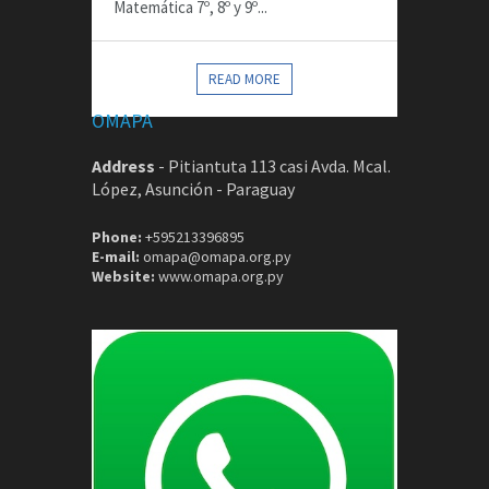
Matemática 7º, 8º y 9º...
CONTACTOS
READ MORE
OMAPA
Address
-
Pitiantuta 113 casi Avda. Mcal.
López, Asunción - Paraguay
Phone:
+595213396895
E-mail:
omapa@omapa.org.py
Website:
www.omapa.org.py