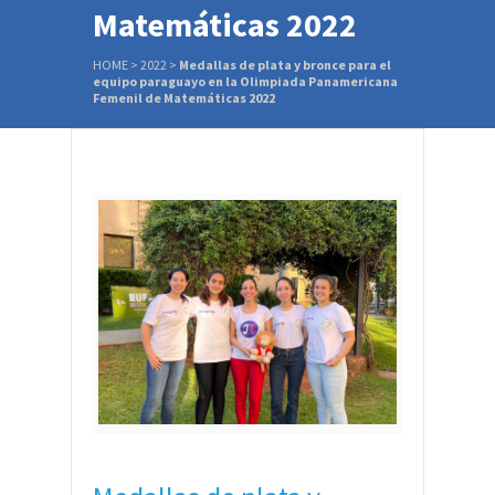
Matemáticas 2022
HOME
>
2022
>
Medallas de plata y bronce para el
equipo paraguayo en la Olimpiada Panamericana
Femenil de Matemáticas 2022