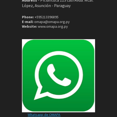
López, Asunción - Paraguay
Phone:
+595213396895
E-mail:
omapa@omapa.org.py
Website:
www.omapa.org.py
Whatsapp de OMAPA