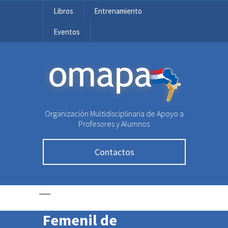
Libros
Entrenamiento
Eventos
OMAPA
Organización Multidisciplinaria de Apoyo a
Medallas de plata y
Profesores y Alumnos
bronce para el
Contactos
equipo paraguayo en
la Olimpiada
Panamericana
Femenil de