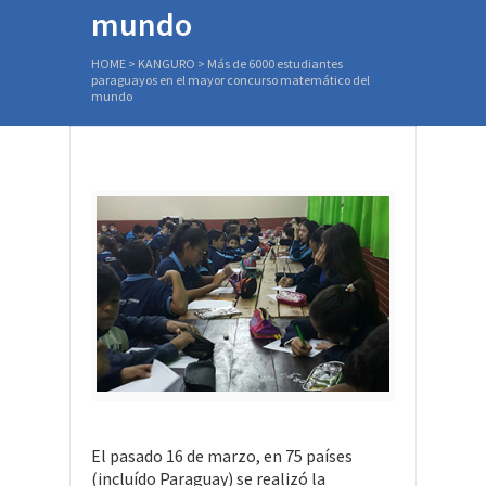
mundo
HOME
>
KANGURO
>
Más de 6000 estudiantes
paraguayos en el mayor concurso matemático del
mundo
El pasado 16 de marzo, en 75 países
(incluído Paraguay) se realizó la