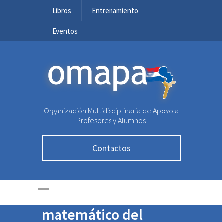
Libros
Entrenamiento
Eventos
OMAPA
Organización Multidisciplinaria de Apoyo a
Profesores y Alumnos
Más de 6000
Contactos
estudiantes
paraguayos en el
mayor concurso
matemático del