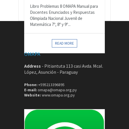
Libro Problemas 8 OMAPA Manual para
Docentes Enunciados y Respuestas
Olimpiada Nacional Juvenil de
Matemática 7º, 8º y 9º...
CONTACTOS
READ MORE
OMAPA
Address
-
Pitiantuta 113 casi Avda. Mcal.
López, Asunción - Paraguay
Phone:
+595213396895
E-mail:
omapa@omapa.org.py
Website:
www.omapa.org.py