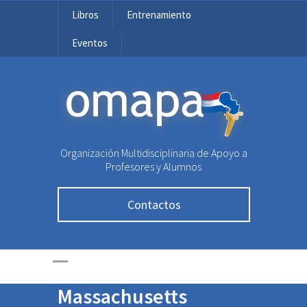
Libros
Entrenamiento
Eventos
OMAPA
Organización Multidisciplinaria de Apoyo a
Profesores y Alumnos
Mariana Noto Guillén,
Contactos
ex olímpica de
OMAPA, premiada
por la Universidad de
Massachusetts