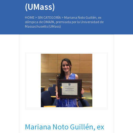
(UMass)
HOME
>
SIN CATEGORÍA
>
Mariana Noto Guillén, ex
olímpica de OMAPA, premiada por la Universidad de
Massachusetts (UMass)
Mariana Noto Guillén, ex