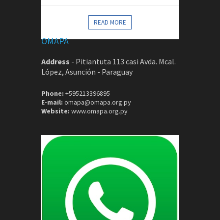
CONTACTOS
READ MORE
OMAPA
Address
-
Pitiantuta 113 casi Avda. Mcal.
López, Asunción - Paraguay
Phone:
+595213396895
E-mail:
omapa@omapa.org.py
Website:
www.omapa.org.py