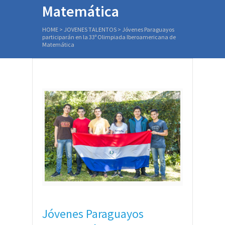
Matemática
HOME
>
JOVENES TALENTOS
>
Jóvenes Paraguayos
participarán en la 33ª Olimpiada Iberoamericana de
Matemática
Jóvenes Paraguayos