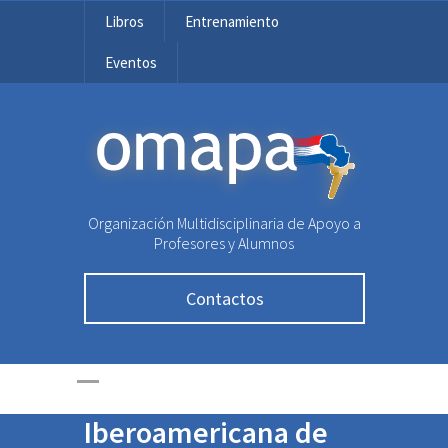
Libros
Entrenamiento
Eventos
OMAPA
Organización Multidisciplinaria de Apoyo a
Profesores y Alumnos
Contactos
Jóvenes Paraguayos
participarán en la 33ª
Olimpiada
Iberoamericana de