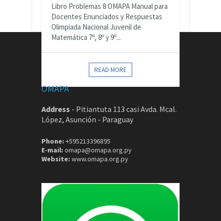
Libro Problemas 8 OMAPA Manual para
Docentes Enunciados y Respuestas
Olimpiada Nacional Juvenil de
Matemática 7º, 8º y 9º...
CONTACTOS
READ MORE
OMAPA
Address
-
Pitiantuta 113 casi Avda. Mcal.
López, Asunción - Paraguay
Phone:
+595213396895
E-mail:
omapa@omapa.org.py
Website:
www.omapa.org.py