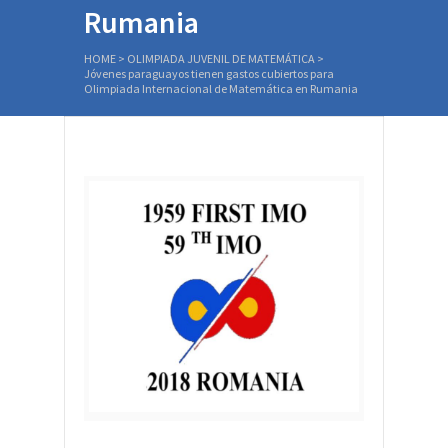
Rumania
HOME
>
OLIMPIADA JUVENIL DE MATEMÁTICA
>
Jóvenes paraguayos tienen gastos cubiertos para
Olimpiada Internacional de Matemática en Rumania