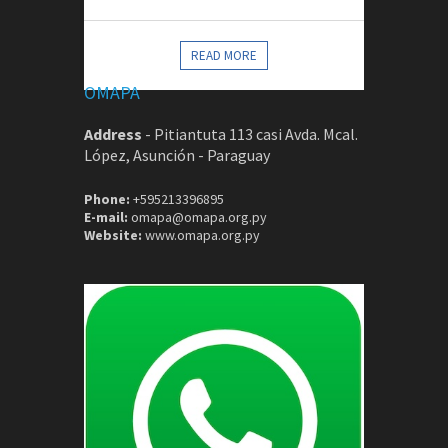
CONTACTOS
READ MORE
OMAPA
Address
-
Pitiantuta 113 casi Avda. Mcal.
López, Asunción - Paraguay
Phone:
+595213396895
E-mail:
omapa@omapa.org.py
Website:
www.omapa.org.py