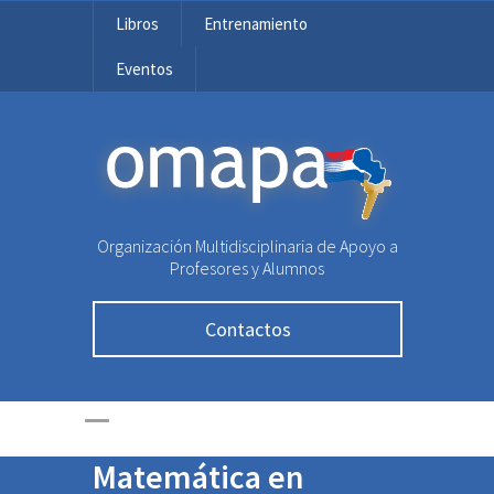
Libros
Entrenamiento
Eventos
OMAPA
Organización Multidisciplinaria de Apoyo a
Jóvenes paraguayos
Profesores y Alumnos
tienen gastos
Contactos
cubiertos para
Olimpiada
Internacional de
Matemática en