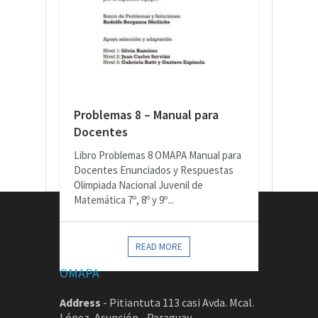
Problemas 8 – Manual para
Docentes
Libro Problemas 8 OMAPA Manual para
Docentes Enunciados y Respuestas
Olimpiada Nacional Juvenil de
Matemática 7º, 8º y 9º...
CONTACTOS
READ MORE
OMAPA
Address
-
Pitiantuta 113 casi Avda. Mcal.
López, Asunción - Paraguay