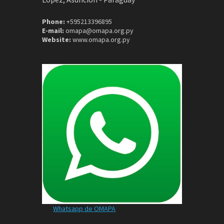
Phone:
+595213396895
E-mail:
omapa@omapa.org.py
Website:
www.omapa.org.py
Whatsapp de OMAPA