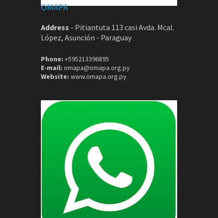
OMAPA
Address
-
Pitiantuta 113 casi Avda. Mcal.
López, Asunción - Paraguay
Phone:
+595213396895
E-mail:
omapa@omapa.org.py
Website:
www.omapa.org.py