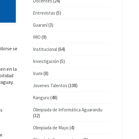
Docentes
(24)
Entrevistas
(5)
Guaraní
(3)
IMO
(9)
ibirse se
Institucional
(64)
Investigación
(5)
en en la
Irumi
(8)
bilidad
raguay.
Jovenes Talentos
(108)
Kanguro
(48)
Olimpiada de Informática Aguarandu
os
(32)
Olimpiada de Mayo
(4)
de