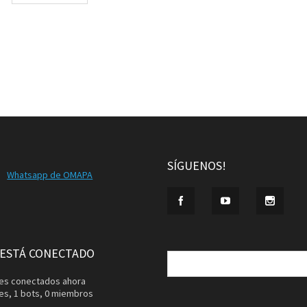
SÍGUENOS!
Whatsapp de OMAPA
Buscar:
 ESTÁ CONECTADO
ntes conectados ahora
tes,
1 bots,
0 miembros