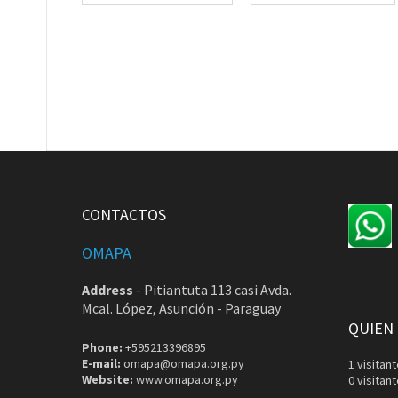
CONTACTOS
OMAPA
Address
-
Pitiantuta 113 casi Avda.
Mcal. López, Asunción - Paraguay
QUIEN
Phone:
+595213396895
E-mail:
omapa@omapa.org.py
1 visita
Website:
www.omapa.org.py
0 visitan