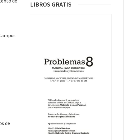
ntento de
LIBROS GRATIS
– Campus
.
os de