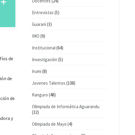
Docentes
(24)
Entrevistas
(5)
Guaraní
(3)
IMO
(9)
Institucional
(64)
fíos de
Investigación
(5)
Irumi
(8)
ión de
Jovenes Talentos
(108)
Kanguro
(48)
ción de
Olimpiada de Informática Aguarandu
(32)
dora y
Olimpiada de Mayo
(4)