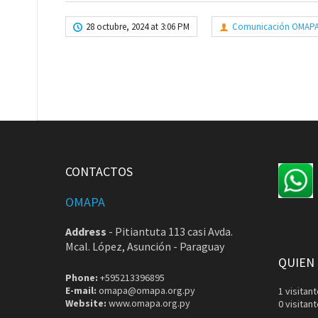
28 octubre, 2024 at 3:06 PM
Comunicación OMAP
CONTACTOS
OMAPA
Address
-
Pitiantuta 113 casi Avda.
Mcal. López, Asunción - Paraguay
QUIEN
Phone:
+595213396895
E-mail:
omapa@omapa.org.py
1 visita
Website:
www.omapa.org.py
0 visitan