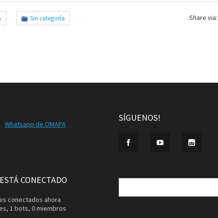
Share via:
A
Sin categoría
SÍGUENOS!
Whatsapp de OMAPA
Buscar:
 ESTÁ CONECTADO
ntes conectados ahora
tes,
1 bots,
0 miembros