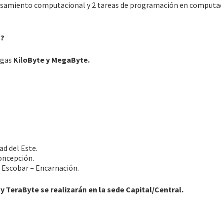
ensamiento computacional y 2 tareas de programación en computa
s?
igas
KiloByte y MegaByte.
d del Este.
oncepción.
 Escobar – Encarnación.
y TeraByte se realizarán en la sede Capital/Central.