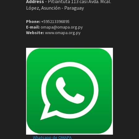
Address
-
Pitiantuta 113 casi Avda. Mcal.
López, Asunción - Paraguay
Phone:
+595213396895
E-mail:
omapa@omapa.org.py
Website:
www.omapa.org.py
Whatsapp de OMAPA