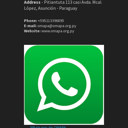
Address
-
Pitiantuta 113 casi Avda. Mcal.
López, Asunción - Paraguay
Phone:
+595213396895
E-mail:
omapa@omapa.org.py
Website:
www.omapa.org.py
Whatsapp de OMAPA