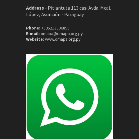
Address
-
Pitiantuta 113 casi Avda. Mcal.
López, Asunción - Paraguay
Phone:
+595213396895
E-mail:
omapa@omapa.org.py
Website:
www.omapa.org.py