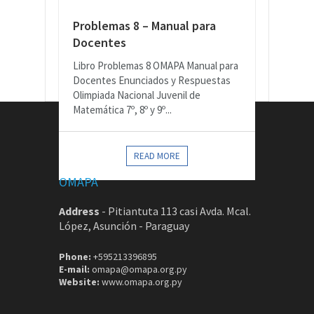
Problemas 8 – Manual para
Docentes
Libro Problemas 8 OMAPA Manual para
Docentes Enunciados y Respuestas
Olimpiada Nacional Juvenil de
Matemática 7º, 8º y 9º...
CONTACTOS
READ MORE
OMAPA
Address
-
Pitiantuta 113 casi Avda. Mcal.
López, Asunción - Paraguay
Phone:
+595213396895
E-mail:
omapa@omapa.org.py
Website:
www.omapa.org.py