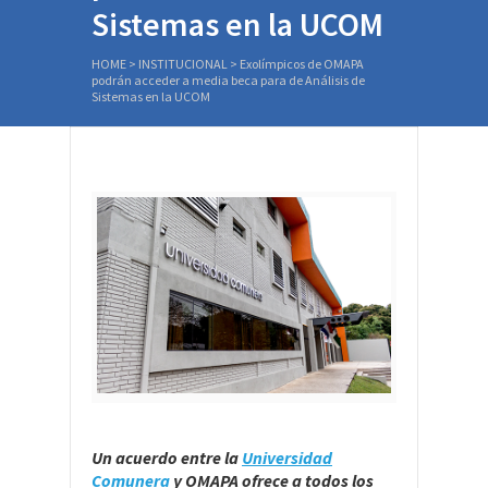
Sistemas en la UCOM
HOME
>
INSTITUCIONAL
>
Exolímpicos de OMAPA
podrán acceder a media beca para de Análisis de
Sistemas en la UCOM
Un acuerdo entre la
Universidad
Comunera
y OMAPA ofrece a todos los