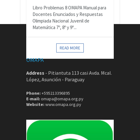
Libro Problemas 8 OMAPA Manual para
Docentes Enunciados y Respuestas
Olimpiada Nacional Juvenil de
Matemática 7º, 8º y 9º...
CONTACTOS
READ MORE
OMAPA
Address
-
Pitiantuta 113 casi Avda. Mcal.
López, Asunción - Paraguay
Phone:
+595213396895
E-mail:
omapa@omapa.org.py
Website:
www.omapa.org.py