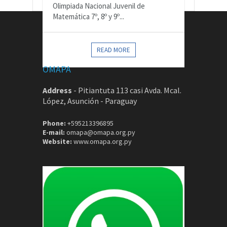
Olimpiada Nacional Juvenil de
Matemática 7º, 8º y 9º...
CONTACTOS
READ MORE
OMAPA
Address
-
Pitiantuta 113 casi Avda. Mcal.
López, Asunción - Paraguay
Phone:
+595213396895
E-mail:
omapa@omapa.org.py
Website:
www.omapa.org.py