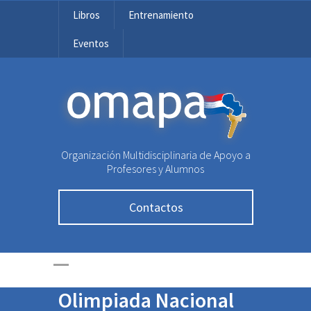
Libros
Entrenamiento
Eventos
OMAPA
Organización Multidisciplinaria de Apoyo a
Exolímpicos crean
Profesores y Alumnos
programa de
Contactos
entrenamiento para
incentivar la
participación en la
Olimpiada Nacional