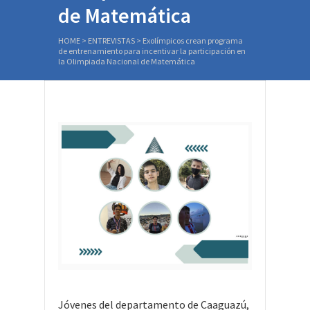
de Matemática
HOME
>
ENTREVISTAS
>
Exolímpicos crean programa
de entrenamiento para incentivar la participación en
la Olimpiada Nacional de Matemática
Jóvenes del departamento de Caaguazú,